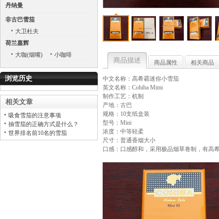
丹纳曼
非古巴雪茄
大卫杜夫
荷兰嘉辉
大咖(烟嘴)
小咖啡
商品描述
商品属性
相关商品
浏览历史
中文名称：高希霸迷你小雪茄
英文名称：Cohiba Mimi
制作工艺：机制
相关文章
产地：古巴
规格：10支纸盒装
吸食雪茄的注意事项
型号：Mini
抽雪茄的正确方式是什么？
浓度：中等轻柔
世界排名前10名的雪茄
尺寸：普通香烟大小
口感：口感醇和，采用极品烟草卷制，有高