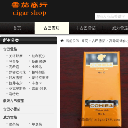
首页
古巴雪茄
非古巴雪茄
威力雪
所有分类
当前位置:
首页
>
古巴雪茄
>
高希霸迷你小雪
古巴雪茄
关塔那摩
玻利瓦尔
乌普曼
庞曲.蟠趣
Punch
高希霸
比雅达
罗密欧与朱
帕特加斯
丽叶
好友雪茄
蒙特克里斯
托
拉弗洛尔
丰塞卡
圣克里斯托
雷蒙·阿龙
巴
君特欧
散装古巴雪茄
古巴小雪茄
威力雪茄
整条装
单盒装